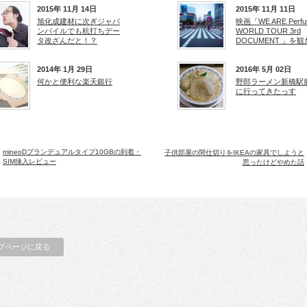
2015年 11月 14日
2015年 11月 11日
旭化成建材に次ぎジャパ
映画「WE ARE Perfu
ンパイルでも杭打ちデー
WORLD TOUR 3rd
タ改ざんだと！？
DOCUMENT 」を観
2014年 1月 29日
2016年 5月 02日
何かと便利な楽天銀行
野郎ラーメン新橋駅
に行ってきたっす
mineoDプランデュアルタイプ10GBの到着・
子供部屋の間仕切りをIKEAの家具でしようと
SIM挿入レビュー
思ったけどやめた話
プページに戻る