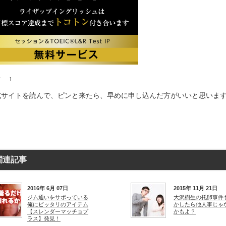
↑ ↑
式サイトを読んで、ピンと来たら、早めに申し込んだ方がいいと思いま
関連記事
2016年 6月 07日
2015年 11月 21日
ジム通いをサボっている
大沢樹生の托卵事件
俺にピッタリのアイテム
かしたら他人事じゃ
【スレンダーマッチョプ
かもよ？
ラス】発見！