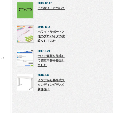
す
2013-12-17
このサイトについて
2015-11-2
ホワイトサポートと
他のプロバイダの比
較をしてみた
2017-3-21
freeで書類を作成し
ない
て確定申告を提出し
ました
2016-2-6
イケアから昇降式ス
タンディングデスク
新発売！