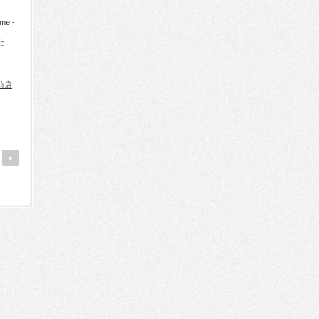
me -
た
前店