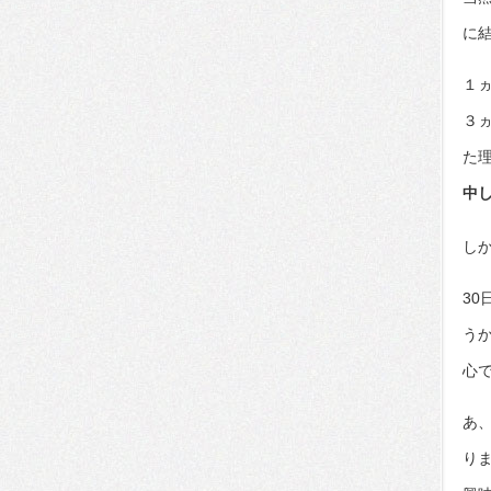
に
１
３
た
中
し
3
う
心
あ
り