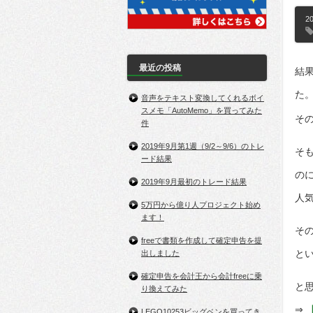
20
最近の投稿
結
た
音声をテキスト変換してくれるボイ
スメモ「AutoMemo」を買ってみた
そ
件
2019年9月第1週（9/2～9/6）のトレ
そ
ード結果
の
2019年9月最初のトレード結果
人
5万円から億り人プロジェクト始め
ます！
そ
freeで書類を作成して確定申告を提
と
出しました
確定申告を会計王から会計freeに乗
と
り換えてみた
⇒
LEGO10253ビッグベンを買ってき