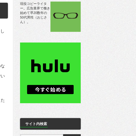
現役コピーライタ
ー。広告業界で働き
始めて早20数年の
50代男性（おじさ
ん）。
まし
のな
ごい
した
サイト内検索