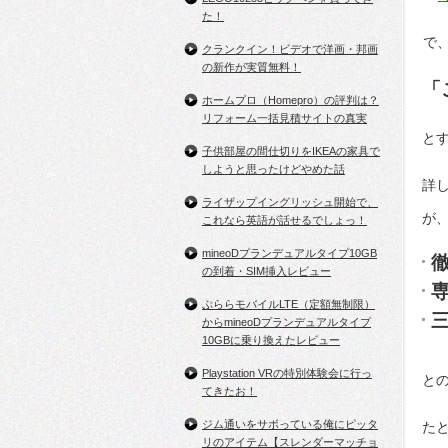
た！
で
クランクイン！ビデオで洋画・邦画
の新作が実質無料！
「
ホームプロ（Homepro）の評判は？
リフォーム一括見積サイトの真実
と
子供部屋の間仕切りをIKEAの家具で
しようと思ったけどやめた話
詳
ライザップイングリッシュ開始で、
が
これなら英語が話せるでしょっ！
mineoDプランデュアルタイプ10GB
の到着・SIM挿入レビュー
ぷららモバイルLTE（定額無制限）
からmineoDプランデュアルタイプ
10GBに乗り換えたレビュー
Playstation VRの特別体験会に行っ
と
てきたお！
ジム通いをサボっている俺にピッタ
た
リのアイテム【スレンダーマッチョ