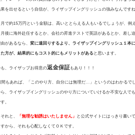
結果を出せるという自信が、ライザップイングリッシュの強みなんです
ヵ月で約15万円という金額は、高いととらえる人もいるでしょうが、例
ヵ月後に海外赴任するとか、会社の昇進テストで英語があるとか、差し
理由があるなら、
変に遠回りするより、ライザップイングリッシュ１本
した方が、結果的にもコスト的にもメリットがある
と思います。
返金保証
かも、ライザップお得意の
もあり！！！
0日間もあれば、「このやり方、自分には無理だ…」というのはわかるで
から、ライザップイングリッシュのやり方についていけるか不安な人で
です。
、それと、
「無理な勧誘はいたしません」
と公式サイトにはっきり書い
ますから、それも心配しなくてＯＫです。