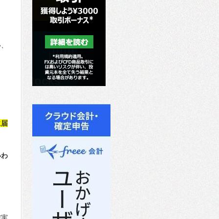
い、
に届
いわ
確実