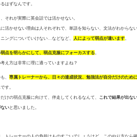
いるはずなんです。
も、それが実際に英会話では活かせない。
践に活かせない理由は人それぞれで、単語を知らない、文法がわからな
スニングについていけない…などなど、
人によって弱点が違います
。
の
弱点を明らかにして、弱点克服にフォーカスする
。
の考え方は非常に理に適っていますよね？
かも、
専属トレーナーから、日々の達成状況、勉強法が自分だけのため
んです。
分だけの弱点克服に向けて、伴走してくれるなんて、
これで結果が出な
がない
と思いました。
然、トレーナーの人の負担はものすごいでしょうけど、このやり方なら