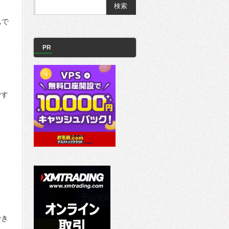
んで
PR
です
でき