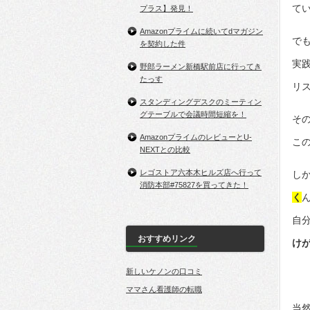
て
プラス】発見！
Amazonプライムに続いてdマガジン
で
を契約した件
実
野郎ラーメン新橋駅前店に行ってき
たっす
リ
スタンディングデスクのミーティン
グテーブルで会議時間短縮を！
そ
AmazonプライムのレビューとU-
こ
NEXTとの比較
レゴストア六本木ヒルズ店へ行って
し
消防本部#75827を買ってきた！
く
自
おすすめリンク
け
新しいケノンの口コミ
ママさん看護師の転職
当