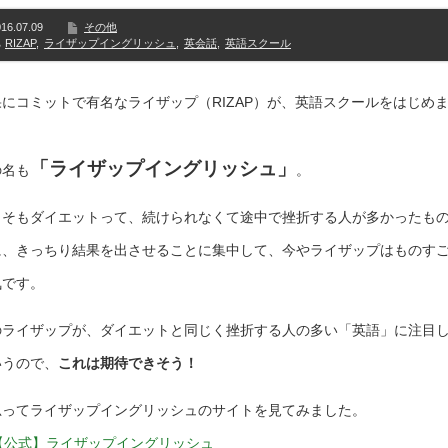
16.07.09
その他
RIZAP
,
ライザップイングリッシュ
,
英会話
,
英語スクール
果にコミットで有名なライザップ（RIZAP）が、英語スクールをはじめ
。
「ライザップイングリッシュ」
の名も
。
もそもダイエットって、続けられなくて途中で挫折する人が多かったも
に、きっちり結果を出させることに集中して、今やライザップはものす
気です。
のライザップが、ダイエットと同じく挫折する人の多い「英語」に注目
いうので、
これは期待できそう！
思ってライザップイングリッシュのサイトを見てみました。
【公式】ライザップイングリッシュ