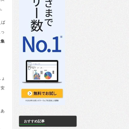
ね。
えば
迫っ
に集
しょ
も安
てあ
おすすめ記事