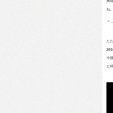
興
ね
⇒
た
2
今
と