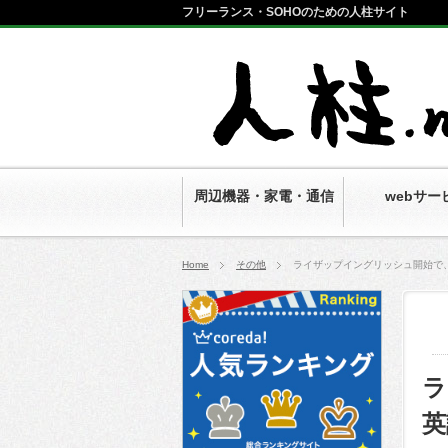
フリーランス・SOHOのための人柱サイト
便利商品・サービ
ス自腹レビュー
周辺機器・家電・通信
webサー
Home
その他
ライザップイングリッシュ開始で
ラ
英