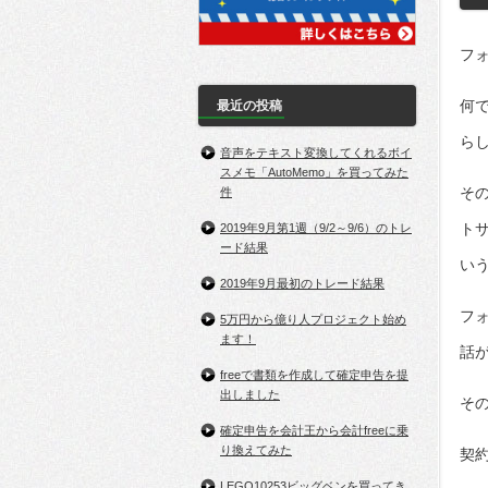
フ
何
最近の投稿
ら
音声をテキスト変換してくれるボイ
スメモ「AutoMemo」を買ってみた
そ
件
ト
2019年9月第1週（9/2～9/6）のトレ
ード結果
い
2019年9月最初のトレード結果
フ
5万円から億り人プロジェクト始め
ます！
話
freeで書類を作成して確定申告を提
出しました
そ
確定申告を会計王から会計freeに乗
り換えてみた
契
LEGO10253ビッグベンを買ってき