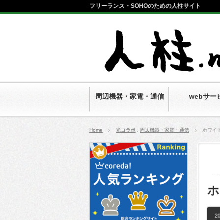
フリーランス・SOHOのための人柱サイト
便利商品・サービ
ス自腹レビュー
周辺機器・家電・通信
webサー
Home
光コラボ
,
周辺機器・家電・通信
ホワイ
ホ
20