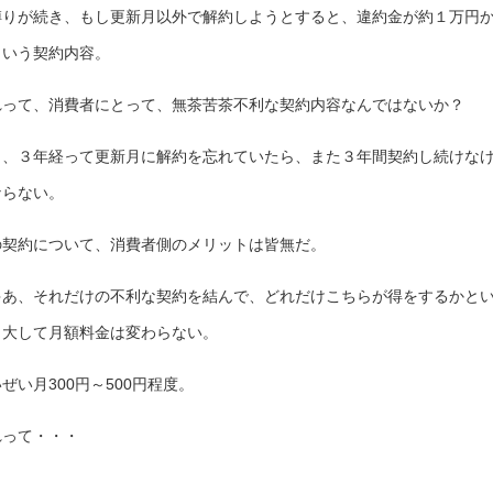
縛りが続き、もし更新月以外で解約しようとすると、違約金が約１万円
という契約内容。
れって、消費者にとって、無茶苦茶不利な契約内容なんではないか？
し、３年経って更新月に解約を忘れていたら、また３年間契約し続けな
ならない。
の契約について、消費者側のメリットは皆無だ。
ゃあ、それだけの不利な契約を結んで、どれだけこちらが得をするかと
、大して月額料金は変わらない。
ぜい月300円～500円程度。
れって・・・