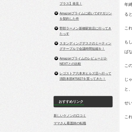
プラス】発見！
年
Amazonプライムに続いてdマガジン
る
を契約した件
こ
野郎ラーメン新橋駅前店に行ってき
たっす
も
スタンディングデスクのミーティン
グテーブルで会議時間短縮を！
ば
AmazonプライムのレビューとU-
NEXTとの比較
こ
レゴストア六本木ヒルズ店へ行って
消防本部#75827を買ってきた！
じ
と
おすすめリンク
せい
新しいケノンの口コミ
こ
ママさん看護師の転職