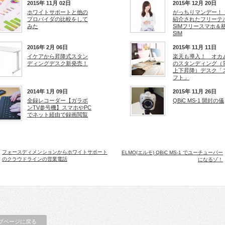
2015年 11月 02日
2015年 12月 20日
ホワイトサポートと他の
がっちりマンデー！
プロバイダの比較をして
紹介されたフリーテ
みた
SIMフリースマホ＆
SIM
2016年 2月 06日
2015年 11月 11日
イケアから昇降式スタン
楽天も導入！ オカ
ディングデスク新発売！
のスタンディング（
上下昇降）デスク「
フト」
2014年 1月 09日
2015年 11月 26日
全録レコーダー【ガラポ
QBiC MS-1 開封の儀
ンTV参号機】スマホやPC
でネット経由で録画閲覧
フォースディメンションからホワイトサポート
ELMO(エルモ) QBiC MS-1 でユーチューバー
のクラウドラインの営業電話
になるゾ！
プページに戻る