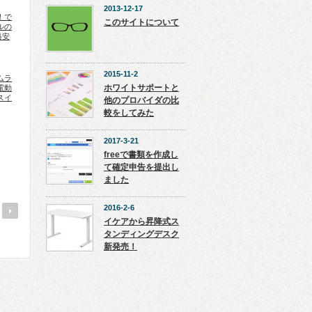
2013-12-17
！で
このサイトについて
ルの
格安
2015-11-2
ムラ
ホワイトサポートと
電動
スイ
他のプロバイダの比
較をしてみた
2017-3-21
freeで書類を作成し
て確定申告を提出し
ました
2016-2-6
イケアから昇降式ス
タンディングデスク
新発売！