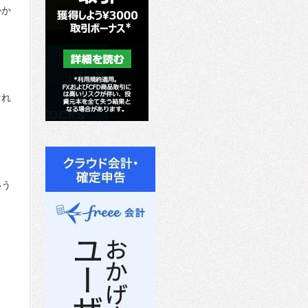
かか
けれ
いう