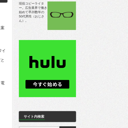
現役コピーライタ
ー。広告業界で働き
始めて早20数年の
50代男性（おじさ
ん）。
提案
ワイ
だと
ら電
サイト内検索