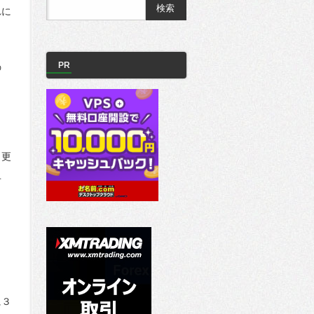
れに
PR
の
。更
せ
に３