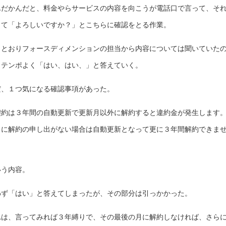
んだかんだと、料金やらサービスの内容を向こうが電話口で言って、そ
して「よろしいですか？」とこちらに確認をとる作業。
ととおりフォースディメンションの担当から内容については聞いていた
、テンポよく「はい、はい、」と答えていく。
だ、１つ気になる確認事項があった。
契約は３年間の自動更新で更新月以外に解約すると違約金が発生します
月に解約の申し出がない場合は自動更新となって更に３年間解約できま
」
いう内容。
わず「はい」と答えてしまったが、その部分は引っかかった。
れは、言ってみれば３年縛りで、その最後の月に解約しなければ、さら