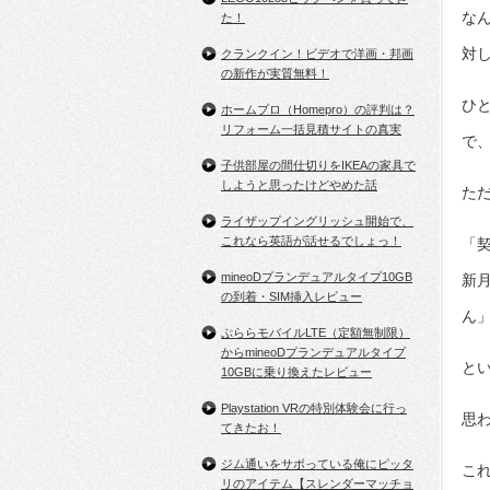
な
た！
対
クランクイン！ビデオで洋画・邦画
の新作が実質無料！
ひ
ホームプロ（Homepro）の評判は？
リフォーム一括見積サイトの真実
で
子供部屋の間仕切りをIKEAの家具で
しようと思ったけどやめた話
た
ライザップイングリッシュ開始で、
これなら英語が話せるでしょっ！
「
mineoDプランデュアルタイプ10GB
新
の到着・SIM挿入レビュー
ん
ぷららモバイルLTE（定額無制限）
からmineoDプランデュアルタイプ
と
10GBに乗り換えたレビュー
Playstation VRの特別体験会に行っ
思
てきたお！
ジム通いをサボっている俺にピッタ
こ
リのアイテム【スレンダーマッチョ