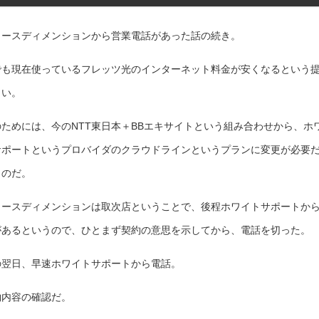
ォースディメンションから営業電話があった話の続き。
でも現在使っているフレッツ光のインターネット料金が安くなるという
しい。
のためには、今のNTT東日本＋BBエキサイトという組み合わせから、ホ
サポートというプロバイダのクラウドラインというプランに変更が必要
うのだ。
ォースディメンションは取次店ということで、後程ホワイトサポートか
があるというので、ひとまず契約の意思を示してから、電話を切った。
の翌日、早速ホワイトサポートから電話。
約内容の確認だ。