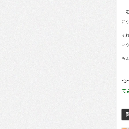
一
に
そ
い
ち
つ
て